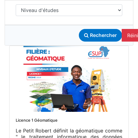
Réini
Rechercher
Licence 1 Géomatique
Le Petit Robert définit la géomatique comme
" le traitement informatique des données