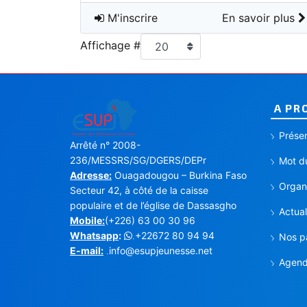
M'inscrire
En savoir plus
Affichage #
20
A PR
Présen
Arrêté n° 2008-
236/MESSRS/SG/DGERS/DEPr
Mot du
Adresse:
Ouagadougou – Burkina Faso
Organi
Secteur 42, à côté de la caisse
populaire et de l’église de Dassasgho
Actual
Mobile:
(+226) 63 00 30 96
Whatsapp
:
+22672 80 94 94
.
Nos p
E-mail:
info@esupjeunesse.net
.
Agen