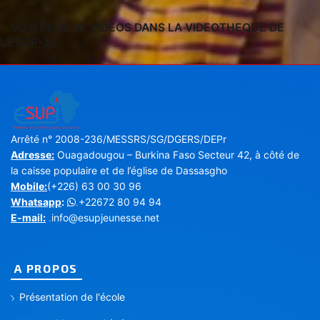
VOIR PLUS DE VIDEOS DANS LA VIDEOTHEQUE DE
L'ESUP-J
Arrêté n° 2008-236/MESSRS/SG/DGERS/DEPr
Adresse:
Ouagadougou – Burkina Faso Secteur 42, à côté de
la caisse populaire et de l’église de Dassasgho
Mobile:
(+226) 63 00 30 96
Whatsapp
:
+22672 80 94 94
.
E-mail:
info@esupjeunesse.net
.
A PROPOS
Présentation de l'école