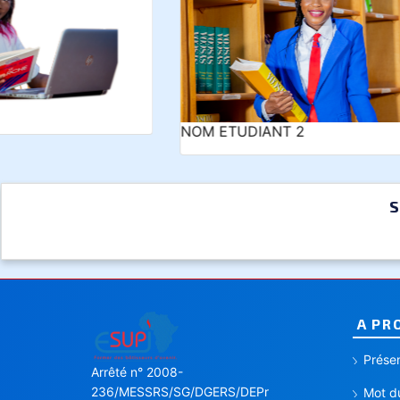
NOM ETUDIANT 2
NOM 
S
A PR
Présen
Arrêté n° 2008-
236/MESSRS/SG/DGERS/DEPr
Mot du