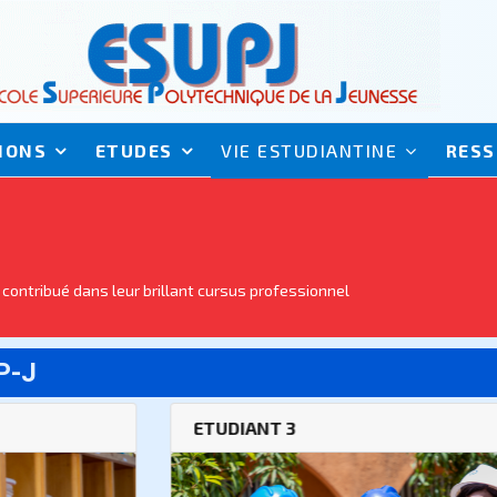
IONS
ETUDES
VIE ESTUDIANTINE
RESS
 contribué dans leur brillant cursus professionnel
P-J
UDIANT 3
ETUDIAN