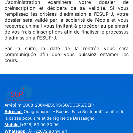
L'administration examinera votre dossier de
préinscription et décidera de sa validité. Si vous
remplissez les critères d'admission à l'ESUP-J, votre
dossier sera validé par la scolarité de l'école et vous
recevrez un mail vous invitant à procéder au paiement
de vos frais d'inscriptions afin de finaliser le processus
d'admission à l'ESUP-J.
Par la suite, la date de la rentrée vous sera
communiquée afin que vous puissiez entamer les
cours.
Arrêté n° 2008-236/MESSRS/SG/DGERS/DEPr
Adresse:
Ouagadougou – Burkina Faso Secteur 42, à côté de
la caisse populaire et de l’église de Dassasgho
Mobile:
(+226) 63 00 30 96
Whatsapp
:
+22672 80 94 94
.